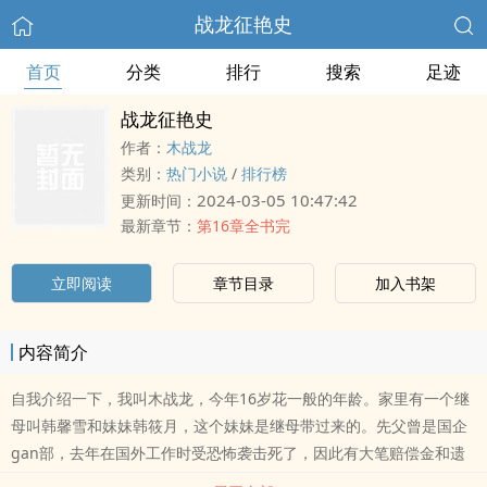
战龙征艳史
首页
分类
排行
搜索
足迹
战龙征艳史
作者：
木战龙
类别：
热门小说
/
排行榜
2024-03-05 10:47:42
更新时间：
最新章节：
第16章全书完
立即阅读
章节目录
加入书架
内容简介
自我介绍一下，我叫木战龙，今年16岁花一般的年龄。家里有一个继
母叫韩馨雪和妹妹韩筱月，这个妹妹是继母带过来的。先父曾是国企
gan部，去年在国外工作时受恐怖袭击死了，因此有大笔赔偿金和遗
产差不多600万够我花上几十年的了。还有一个姨妈和她的女儿在搬