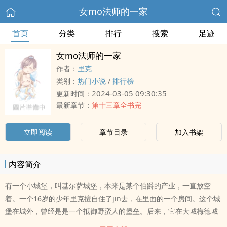
女mo法师的一家
首页
分类
排行
搜索
足迹
女mo法师的一家
作者：
里克
类别：
热门小说
/
排行榜
2024-03-05 09:30:35
更新时间：
最新章节：
第十三章全书完
立即阅读
章节目录
加入书架
内容简介
有一个小城堡，叫基尔萨城堡，本来是某个伯爵的产业，一直放空
着。一个16岁的少年里克擅自住了jin去，在里面的一个房间。这个城
堡在城外，曾经是是一个抵御野蛮人的堡垒。后来，它在大城梅德城
的近郊，chu在王国腹地，已经是很安全的了。这个城堡和其他城堡