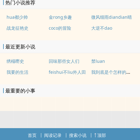
热门小说推荐
hua都少帅
金rong乡趣
微风细雨diandian晴
战龙征艳史
coco的冒险
大逆不dao
最近更新小说
绣榻嘢史
回味那些女人们
禁luan
我到底是个怎样的女孩
我要的生活
feishui不liu外人田
最重要的小事
首页
阅读记录
搜索小说
顶部