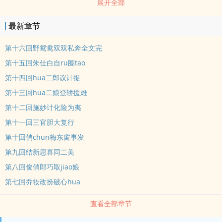
展开全部
女。花成chun夫妇生得这对儿女，十分欢喜，花聪十岁时，上学攻
书，可甚不聪明，苦了先生。费尽许多力气，读了三年，书史一句不
最新章节
曾记得。竟同了几个学生，朝夕顽耍。…
第十六回野鸳鸯双双私奔全文完
第十五回朱仕白自ru圈tao
第十四回hua二郎议计捉
第十三回hua二娘登轿援难
第十二回施妙计化险为夷
第十一回三官胆大复行
第十回俏chun梅东窗事发
第九回结新思喜同二美
第八回俊俏郎巧取jiao娘
第七回乔妆改扮破心hua
查看全部章节