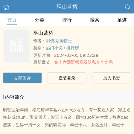
巫山蓝桥
首页
分类
排行
搜索
足迹
巫山蓝桥
作者：
明·苏姑痴情士
类别：
热门小说
/
排行榜
2024-03-05 09:23:28
更新时间：
最新章节：
第十六回野鸳鸯双双私奔全文完
立即阅读
章节目录
加入书架
内容简介
明朝弘治年间，松江府华亭县八团nei沙地方，有一花姓人家，家主名
唤花成chun，娶妻保氏，皆三十有余，因常zuo药材生意，故家dao
殷实，生得一男一女，男的唤花聪，年已十八，女名玉月，年已十
六，兄妹二人一般模样，俱生得shen躯袅娜，态度娉婷，可谓金童玉