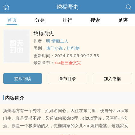
绣榻嘢史
首页
分类
排行
搜索
足迹
绣榻嘢史
作者：
明·情颠主人
类别：
热门小说
/
排行榜
2024-03-05 09:22:53
更新时间：
最新章节：
xia卷三全文完
立即阅读
章节目录
加入书架
内容简介
扬州地方有一个秀才，姓姚名同心。因住在东门里，便自号叫zuo东
门生。真是无书不读，又通晓佛家dao理，aizuo歪诗，又喜吃些花
酒。原是一个极潇洒的人，先娶魏家的女儿zuo媳妇老婆。这魏家女
儿与东门生，都是甲子年间生人，容貌甚是丑陋，终ri里代病，故此