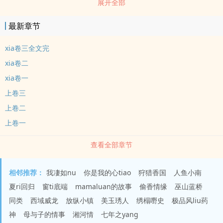
展开全部
东门生鱼水上不得认意。后来到二十五岁上就死了，东门生前妻不
美，定要寻个极俊俏的zuo继室媳妇。…
最新章节
xia卷三全文完
xia卷二
xia卷一
上卷三
上卷二
上卷一
查看全部章节
相邻推荐：
我凄如nu
你是我的心tiao
狩猎香国
人鱼小南
夏ri回归
窗ti底端
mamaluan的故事
偷香情缘
巫山蓝桥
同类
西域威龙
放纵小镇
美玉琇人
绣榻嘢史
极品风liu药
神
母与子的情事
湘河情
七年之yang