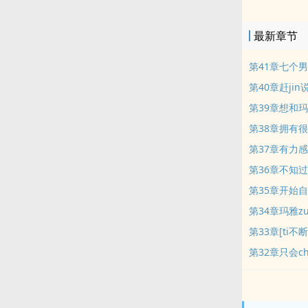
抹杀，只好接
最新章节
第41章七个
第40章赶jin
第39章想和
第38章拥有
第37章有力
第36章不知
第35章开始
第34章玛雅z
第33章[ti不
第32章只会ch