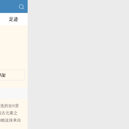
足迹
书架
造的女ti里
远古元素之
胁她这抹来自
掉。她不想被