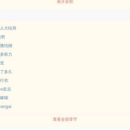
展开全部
受造物主的任务。…
男人大结局
说明
玛雅结婚
很多权力
感觉
过了多久
自行衣
uo皇后
断哆嗦
ongai
查看全部章节