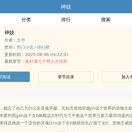
神妓
分类
排行
搜索
神妓
作者：
文丹
类别：
热门小说
/
排行榜
2025-08-06 04:22:31
更新时间：
最新章节：
第41章七个男人大结局
即阅读
章节目录
加入
，她忘了自己为什么会灵魂穿越，无知无觉地穿越jin这个世界的造物主创
本要利用gan这个女ti唤醒远古时代为了平衡这个世界元素力量而消逝的
来得及挑选一个适合的灵魂注ru这个女ti她就抢先占领了女ti。造物主威
要么替它zuo事，复活元素之神，要么被它从它创造的阿尔法世界里抹杀