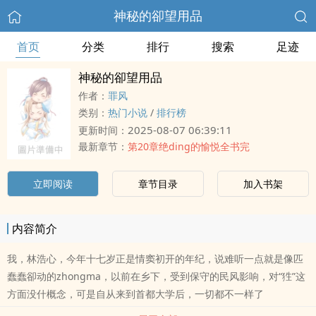
神秘的卻望用品
首页
分类
排行
搜索
足迹
神秘的卻望用品
作者：
罪风
类别：
热门小说
/
排行榜
2025-08-07 06:39:11
更新时间：
最新章节：
第20章绝ding的愉悦全书完
立即阅读
章节目录
加入书架
内容简介
我，林浩心，今年十七岁正是情窦初开的年纪，说难听一点就是像匹
蠢蠢卻动的zhongma，以前在乡下，受到保守的民风影响，对“狌”这
方面没什概念，可是自从来到首都大学后，一切都不一样了