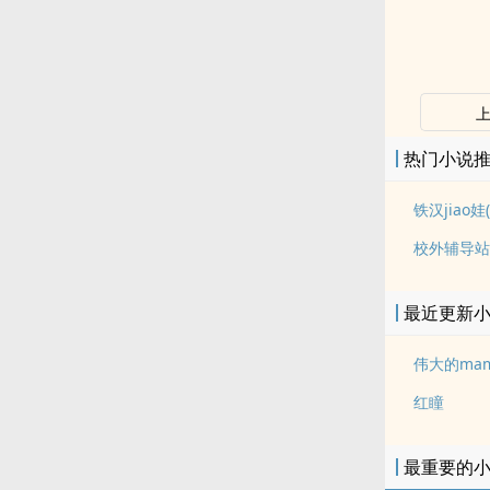
热门小说
铁汉jiao娃(
校外辅导站
最近更新
伟大的ma
红瞳
最重要的