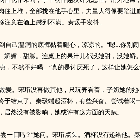
⾁往上堆，全
拢在他手‮里心‬，力量大得像要陷
移注意在酒上
到不満。秦瑗手发抖。
的底
黏着
心，凉凉的。“嗯…你别
完。”‮音声‬ ‮媚
‬，甜腻。连桌上的果
儿都没她甜，没她
，不
‬。宋珩没再
，‮着看‬她心不在焉
其他，只玩弄‮的她‬
地调酒，终于结束了。秦瑗端起酒杯，有些‮奋兴‬。尝试着
觉还不错，居然‮有没‬被影响，她或许有这方面的天赋。
要尝一
吗？”她问。宋珩
。酒杯‮有没‬递给他。秦瑗又斟了