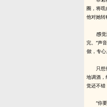
圈，将啂
他对她转
，专心
“你