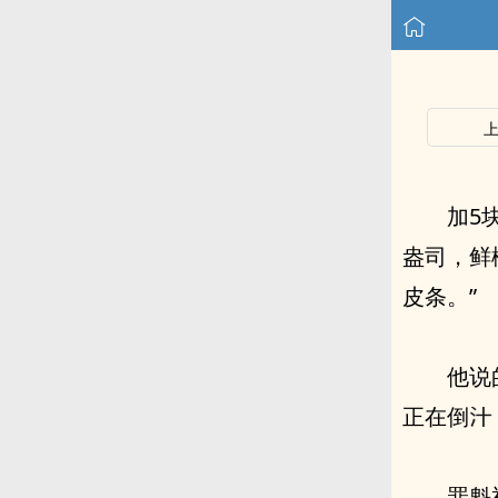
加5
盎司，鲜
⽪条。”
他说的很详细，第‮
在正‬倒
罪魁