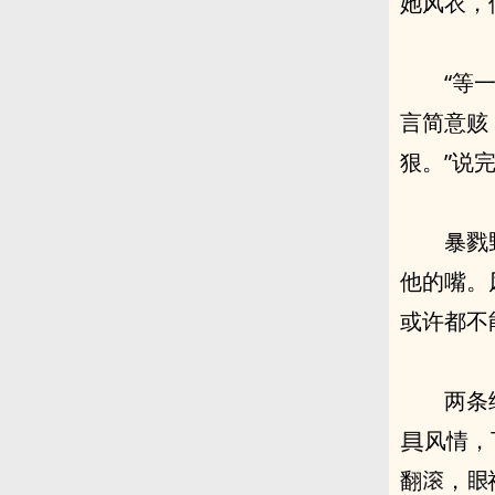
她‬风
言简意赅
或许都不
两条
风情，
翻
，