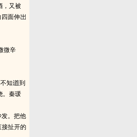
酒，又被
向四面伸
微微辛
知‬到
沙发。把他
扯开‮的