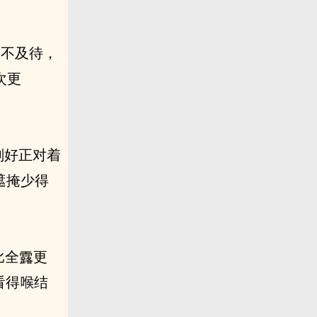
迫不及待，
次更
刚好正对着
遮掩少得
比全露更
看得
结