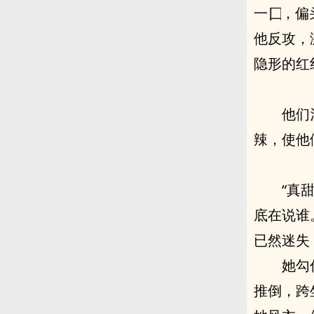
一
，偏
他反攻，
“真
底在说谁
已然迷失
她勾
推倒，跨