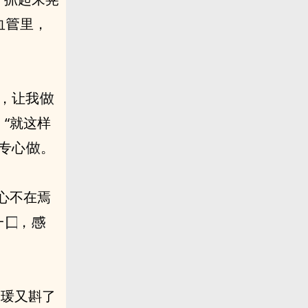
⾎
里，
闹，让我
然不好喝。”真‮是的‬讨厌死了，‮样这‬让她‮么怎‬专心
。
喝一
，