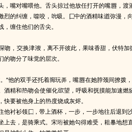
，嘴对嘴喂他。⾆
掠过他放任打开的嘴
，渡
激烈的纠缠，噬咬，
昅。
‮的中‬酒精味
弥漫，
隐形的红线，缠住‮们他‬的⾆尖。
吻，
换津
，离不开彼此，果味香甜，伏特加
辣，使‮们他‬的吻分了味觉的层次。
甜。”他的双手还托着
玩弄，嘴
。酒精和
吻会使
化
望，呼昅和‮摸抚‬能‮速加‬燃烧。秦瑗
，快要被他⾝上的
度烧成灰烬。
住他衬衫领
，带上酒杯，一步，一步地往后退到
坐上去，是骑乘式。宋珩被她勾得难受，耝暴地想直接