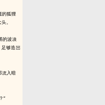
的狐狸
念
。
的波浪
，⾜够造
？”