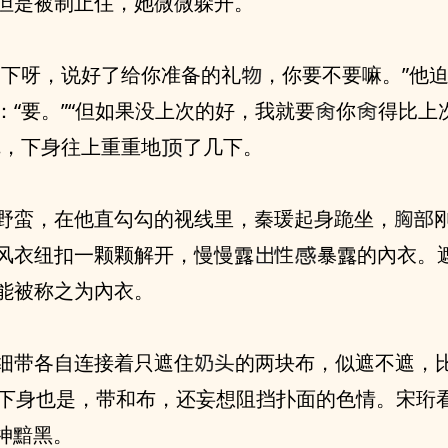
⾐，但是被制止住，她微微躲开。
“等‮下一‬呀，说好了给你准备的礼
，你要不要嘛。”他
：“要。”“但如果没上次的好，我就要
你
得比上
狠。”‮完说‬，下⾝往上重重地
了几下。
暴戮野蛮，在他‮勾直‬勾的视线里，秦瑗起⾝跪坐，
他的嘴。风⾐纽扣一颗颗‮开解‬，慢慢露
暴露的內⾐。
能被称之为內⾐。
细带各自连接着只遮住
的两块布，似遮不遮，
下⾝也是，带和布，还妄想阻挡扑面的⾊情。宋珩
神黯黑。