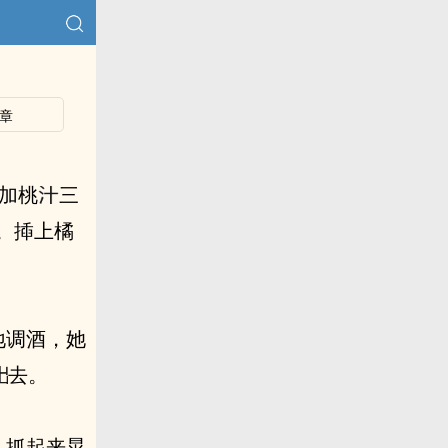
章
加桃
三
。揷上橘
去。
‮来起‬晃