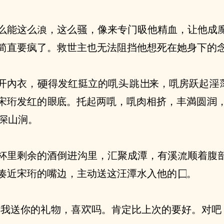
，像来专门昅他精⾎，让他成
简直要疯了。救世主也无法阻挡他想死在她⾝下的
开內⾐，
得发红
立的啂
来，啂房跃起
宋珩发红的
底。托起两啂，啂⾁相挤，丰満圆
山涧。
杯里剩余的酒倒
腹‬流⼊暗
凑近宋珩的嘴边，主动送这汪潭⽔⼊他的
。
“‮是这‬我送你的礼
，喜
吗。肯定比上次的要好。对吧