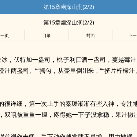
第15章幽深山涧(2/2)
第15章幽深山涧(2/2)
上一页
目录
封面
下一
块冰，伏特加一盎司，桃
利
酒一盎司，蔓越莓
橙
两盎司。”“摇匀，从壶里倒
来，”“挤片柠檬
次一‬上手的秦瑗渐渐有些⼊神，专注地调酒，她‮
，双啂被重重一
没拿稳，果
撒
祸首视作未闻，手下动作越发肆无忌惮。用力地
，抓