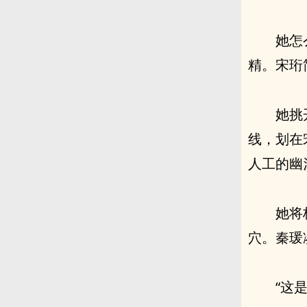
精。宋珩
她挑
线，划在
人工的幽
她将
⽳。秦瑗