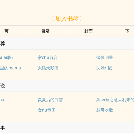
〔加入书签〕
上一页
目录
封面
下一
推荐
aiai版)
家chu百合
偶像明星
里的mama
大话天鹅湖
沈嫣ri记
小说
ma
炎夏后的白雪
黑lei丝之意大利来
女nu帝国
叔母欢歌
小事